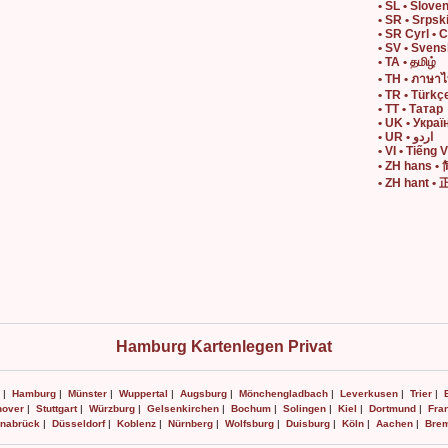
• SL • Slove
• SR • Srpsk
• SR Cyrl • 
• SV • Sven
• TA • தமிழ்
• TH • ภาษา
• TR • Türkç
• TT • Татар
• UK • Украї
• UR • اردو
• VI • Tiếng V
• ZH hans 
• ZH hant 
Hamburg Kartenlegen Privat
|
Hamburg
|
Münster
|
Wuppertal
|
Augsburg
|
Mönchengladbach
|
Leverkusen
|
Trier
|
over
|
Stuttgart
|
Würzburg
|
Gelsenkirchen
|
Bochum
|
Solingen
|
Kiel
|
Dortmund
|
Fran
nabrück
|
Düsseldorf
|
Koblenz
|
Nürnberg
|
Wolfsburg
|
Duisburg
|
Köln
|
Aachen
|
Bre