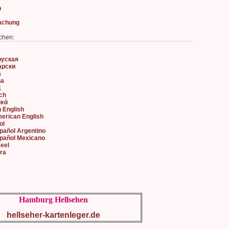
n
achung
chen:
руская
арски
à
na
k
sch
ικά
h English
merican English
ol
spañol Argentino
spañol Mexicano
keel
ara
Hamburg Hellsehen
hellseher-kartenleger.de