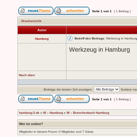
Seite
1
von
1
[ 1 Beitrag ]
Druckansicht
Autor
Betreff des Beitrags:
Werkzeug in Hambur
Hamburg
Werkzeug in Hamburg
Nach oben
Beiträge der letzten Zeit anzeigen:
Sortiere na
Seite
1
von
1
[ 1 Beitrag ]
hamburg-3.de
»
W – Hamburg
»
W – Branchenbuch Hamburg
Wer ist online?
Mitglieder in diesem Forum: 0 Mitglieder und 7 Gäste