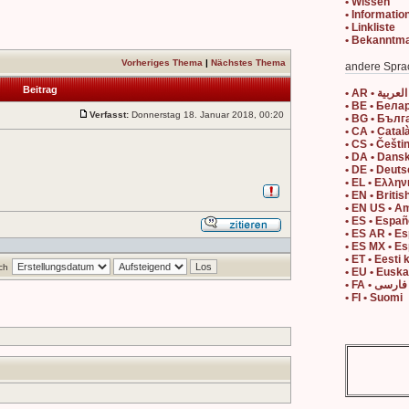
• Wissen
• Informatio
• Linkliste
• Bekanntm
Vorheriges Thema
|
Nächstes Thema
andere Spra
Beitrag
• AR • العربية
• BE • Бела
g
Verfasst:
Donnerstag 18. Januar 2018, 00:20
• BG • Бълг
• CA • Catal
• CS • Češti
• DA • Dans
• DE • Deut
• EL • Ελλην
• EN • Britis
• EN US • A
• ES • Españ
• ES AR • E
• ES MX • E
• ET • Eesti 
ch
• EU • Eusk
• FA • فارسی
• FI • Suomi