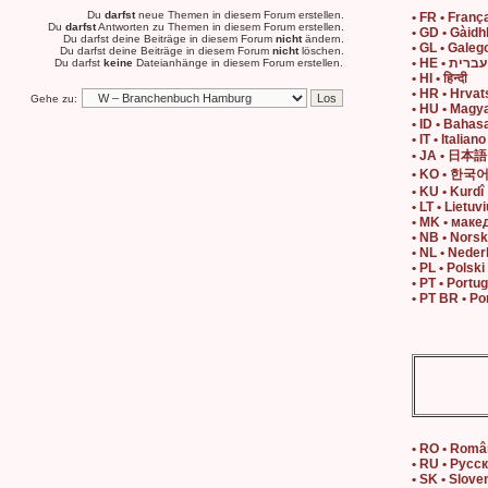
Du
darfst
neue Themen in diesem Forum erstellen.
• FR • Franç
Du
darfst
Antworten zu Themen in diesem Forum erstellen.
• GD • Gàidh
Du darfst deine Beiträge in diesem Forum
nicht
ändern.
• GL • Galeg
Du darfst deine Beiträge in diesem Forum
nicht
löschen.
• HE • עברית
Du darfst
keine
Dateianhänge in diesem Forum erstellen.
• HI • हिन्दी
• HR • Hrvat
Gehe zu:
• HU • Magy
• ID • Bahas
• IT • Italiano
• JA • 日本語
• KO • 한국
• KU • Kurdî
• LT • Lietuvi
• MK • маке
• NB • Nors
• NL • Neder
• PL • Polski
• PT • Portu
• PT BR • Po
• RO • Rom
• RU • Русс
• SK • Slove