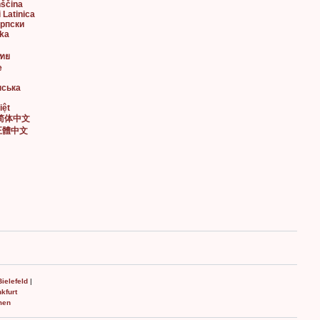
nščina
i Latinica
Српски
ska
ไทย
e
нська
iệt
• 简体中文
• 正體中文
Bielefeld
|
kfurt
men