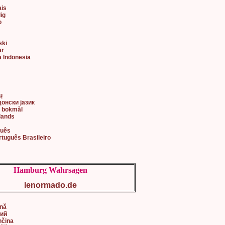
ais
lig
o
ski
ar
a Indonesia
어
ų
донски јазик
k bokmål
lands
guês
rtuguês Brasileiro
Hamburg Wahrsagen
lenormado.de
ână
кий
nčina