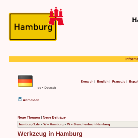
H
Inform
Deutsch
|
English
|
Français
|
Españ
de • Deutsch
Anmelden
Neue Themen
|
Neue Beiträge
hamburg-3.de
»
W – Hamburg
»
W – Branchenbuch Hamburg
Werkzeug in Hamburg