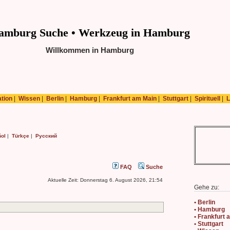
amburg Suche • Werkzeug in Hamburg
Willkommen in Hamburg
ation
|
Wissen
|
Berlin
|
Hamburg
|
Frankfurt am Main
|
Stuttgart
|
Spirituell
|
L
ol
|
Türkçe
|
Русский
FAQ
Suche
Aktuelle Zeit: Donnerstag 6. August 2026, 21:54
Gehe zu:
• Berlin
• Hamburg
• Frankfurt
• Stuttgart