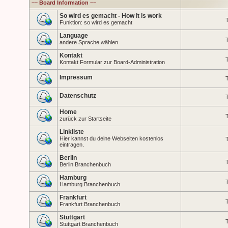
–– Board Information ––
So wird es gemacht - How it is work
T
Funktion: so wird es gemacht
Language
T
andere Sprache wählen
Kontakt
T
Kontakt Formular zur Board-Administration
Impressum
T
Datenschutz
T
Home
T
zurück zur Startseite
Linkliste
Hier kannst du deine Webseiten kostenlos
T
eintragen.
Berlin
T
Berlin Branchenbuch
Hamburg
T
Hamburg Branchenbuch
Frankfurt
T
Frankfurt Branchenbuch
Stuttgart
T
Stuttgart Branchenbuch