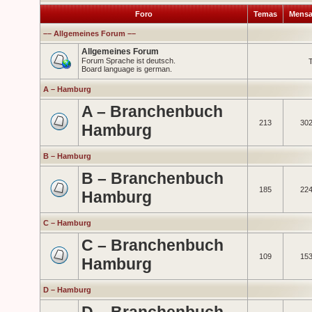
Foro
Temas
Mensa
–– Allgemeines Forum ––
Allgemeines Forum
Forum Sprache ist deutsch.
T
Board language is german.
A – Hamburg
A – Branchenbuch
213
30
Hamburg
B – Hamburg
B – Branchenbuch
185
22
Hamburg
C – Hamburg
C – Branchenbuch
109
15
Hamburg
D – Hamburg