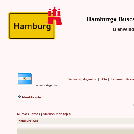
Hamburgo Buscar
Bienveni
Deutsch
|
Argentino
|
USA
|
Español
|
Portu
es-ar • Argentino
Identificarte
Nuevos Temas
|
Nuevos mensajes
hamburg-3.de