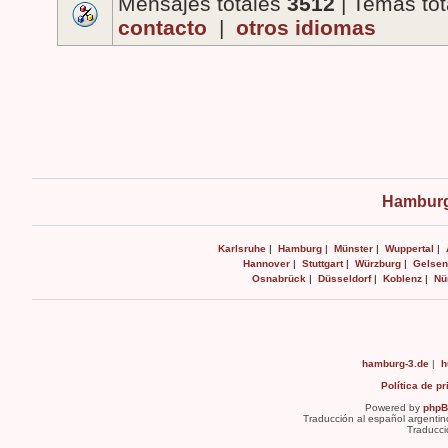
Mensajes totales
3512
| Temas to
contacto
|
otros idiomas
Hamburg
Karlsruhe
|
Hamburg
|
Münster
|
Wuppertal
|
Hannover
|
Stuttgart
|
Würzburg
|
Gelsen
Osnabrück
|
Düsseldorf
|
Koblenz
|
Nü
hamburg-3.de
|
h
Política de p
Powered by
php
Traducción al español argentin
Traducci