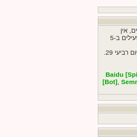
:: 6 רשומים, אין
מוסתרים ו-120 אורחים (מבוסס על משתמשים פעילים ב-5
ב יום רביעי 29.
Baidu [Sp
[Bot]
,
Semr