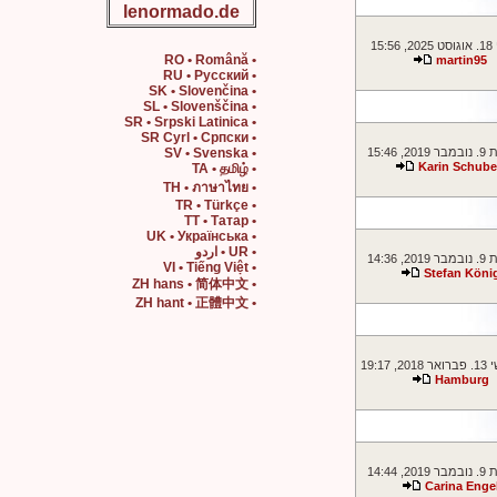
lenormado.de
15:
• RO • Română
martin95
• RU • Русский
• SK • Slovenčina
• SL • Slovenščina
• SR • Srpski Latinica
• SR Cyrl • Српски
 15:46
• SV • Svenska
Karin Schube
• TA • தமிழ்
• TH • ภาษาไทย
• TR • Türkçe
• TT • Татар
• UK • Українська
• UR • اردو
 14:36
• VI • Tiếng Việt
Stefan Köni
• ZH hans • 简体中文
• ZH hant • 正體中文
 19:17
Hamburg
 14:44
Carina Enge