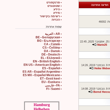
• פרנקפורט
הודעה אחרונה
• שטוטגרט
• הידע
• מידע
• רשימה בקישור
• הכרזה
460
שפות אחרות:
• AR • العربية
• BE • Беларуская
• BG • Български
22:
• CA • Català
Marie25
• CS • Čeština
• DA • Dansk
• DE • Deutsch
• EL • Ελληνικά
• EN • British English
• EN US • American English
 14:26
• ES • Español
Heike Webe
• ES AR • Español Argentino
• ES MX • Español Mexicano
• ET • Eesti keel
• EU • Euskara
• FA • فارسی
 14:08
• FI • Suomi
Bernd Herzo
Hamburg
Hellsehen