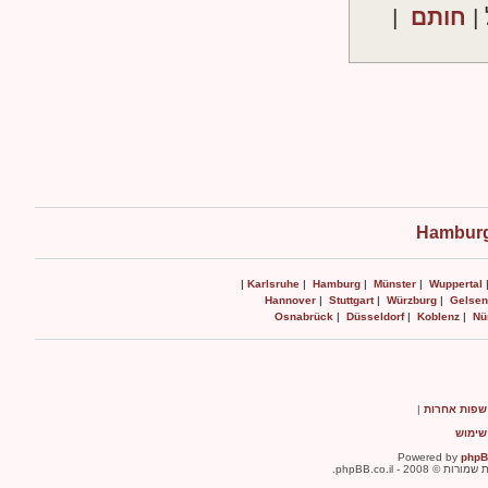
|
חותם
|
Hamburg
|
Karlsruhe
|
Hamburg
|
Münster
|
Wuppertal
Hannover
|
Stuttgart
|
Würzburg
|
Gelsen
Osnabrück
|
Düsseldorf
|
Koblenz
|
Nü
שפות אחרות
|
שימוש
Powered by
php
ת © 2008 - phpBB.co.il.