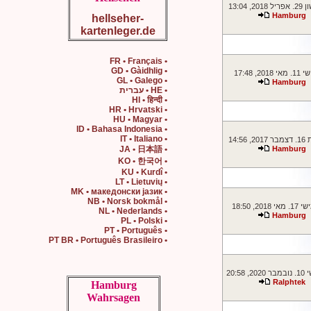
2, 13:04
Hamburg
hellseher-
kartenleger.de
• FR • Français
• GD • Gàidhlig
201, 17:48
• GL • Galego
Hamburg
• HE • עברית
• HI • हिन्दी
• HR • Hrvatski
• HU • Magyar
• ID • Bahasa Indonesia
• IT • Italiano
14:56
• JA • 日本語
Hamburg
• KO • 한국어
• KU • Kurdî
• LT • Lietuvių
• MK • македонски јазик
• NB • Norsk bokmål
2018, 18:50
• NL • Nederlands
Hamburg
• PL • Polski
• PT • Português
• PT BR • Português Brasileiro
 20:58
Ralphtek
Hamburg
Wahrsagen