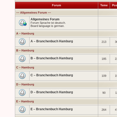
Forum
Teme
Pos
–– Allgemeines Forum ––
Allgemeines Forum
Forum Sprache ist deutsch.
Board language is german.
A – Hamburg
A – Branchenbuch Hamburg
213
3
B – Hamburg
B – Branchenbuch Hamburg
185
2
C – Hamburg
C – Branchenbuch Hamburg
109
1
D – Hamburg
D – Branchenbuch Hamburg
90
1
E – Hamburg
E – Branchenbuch Hamburg
264
4