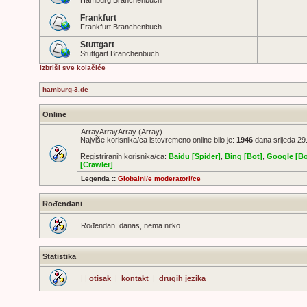
Hamburg Branchenbuch
Frankfurt
Frankfurt Branchenbuch
Stuttgart
Stuttgart Branchenbuch
Izbriši sve kolačiće
hamburg-3.de
Online
ArrayArrayArray (Array)
Najviše korisnika/ca istovremeno online bilo je:
1946
dana srijeda 29.
Registriranih korisnika/ca:
Baidu [Spider]
,
Bing [Bot]
,
Google [Bo
[Crawler]
Legenda ::
Globalni/e moderatori/ce
Rođendani
Rođendan, danas, nema nitko.
Statistika
| |
otisak
|
kontakt
|
drugih jezika