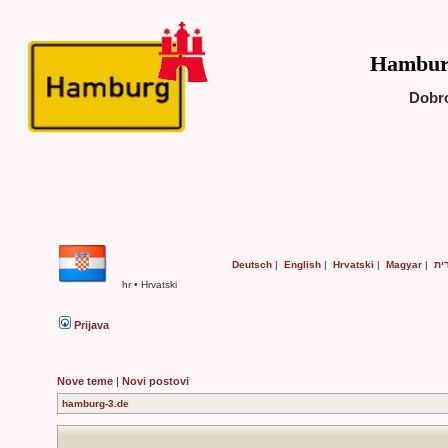
Hamburg
Dobro
Deutsch
|
English
|
Hrvatski
|
Magyar
|
ית
hr • Hrvatski
Prijava
Nove teme
|
Novi postovi
hamburg-3.de