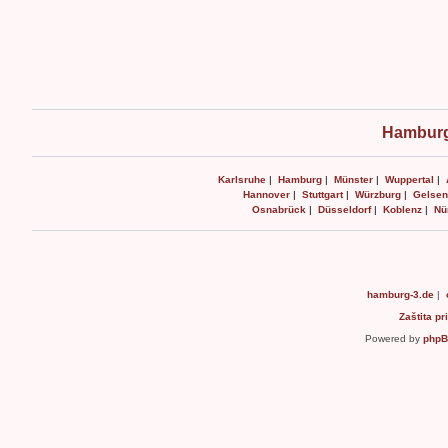
Hamburg
Karlsruhe
|
Hamburg
|
Münster
|
Wuppertal
|
Hannover
|
Stuttgart
|
Würzburg
|
Gelsen
Osnabrück
|
Düsseldorf
|
Koblenz
|
Nü
hamburg-3.de
|
Zaštita pr
Powered by
php