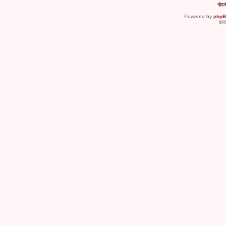
गोपन
Powered by
php
द्वा