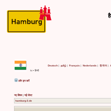
ह
Deutsch
|
தமிழ்
|
Français
|
Nederlands
|
한국어
|
hi • हिन्दी
लॉग इन करें
नए विषय
|
नई पोस्ट
hamburg-3.de