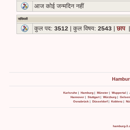
आज कोई जन्मदिन नहीं
सांख्यिकी
कुल पद:
3512
| कुल विषय:
2543
|
छाप
Hamburg
Karlsruhe
|
Hamburg
|
Münster
|
Wuppertal
|
Hannover
|
Stuttgart
|
Würzburg
|
Gelsen
Osnabrück
|
Düsseldorf
|
Koblenz
|
Nü
hamburg-3.