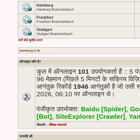
Hamburg
Hamburg Branchenbuch
Frankfurt
Frankfurt Branchenbuch
Stuttgart
Stuttgart Branchenbuch
सभी बोर्ड कुकीज़ हटाएं
hamburg-3.de
ऑनलाइन कौन है?
कुल में ऑनलाइन
101
उपयोगकर्ता हैं :: 5 
96 मेहमान (पिछले 5 मिनटों के सक्रिय विज़ि
आगंतुक रिकॉर्ड
1946
आगंतुकों है जो उसी 
2026, 06:10 पर ऑनलाइन थे।
पंजीकृत उपभोक्ता:
Baidu [Spider]
,
Goo
[Bot]
,
SiteExplorer [Crawler]
,
Yan
किंवदंती ::
वैश्विक मध्यस्थों
जनमदि की