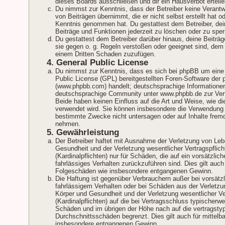
dieses Boards ausschließen und dir ein Hausverbot erteile
Du nimmst zur Kenntnis, dass der Betreiber keine Verantwo
von Beiträgen übernimmt, die er nicht selbst erstellt hat od
Kenntnis genommen hat. Du gestattest dem Betreiber, dei
Beiträge und Funktionen jederzeit zu löschen oder zu sper
Du gestattest dem Betreiber darüber hinaus, deine Beiträ
sie gegen o. g. Regeln verstoßen oder geeignet sind, dem 
einem Dritten Schaden zuzufügen.
4. General Public License
Du nimmst zur Kenntnis, dass es sich bei phpBB um eine 
Public License (GPL) bereitgestellten Foren-Software der
(www.phpbb.com) handelt; deutschsprachige Informationen
deutschsprachige Community unter www.phpbb.de zur Verf
Beide haben keinen Einfluss auf die Art und Weise, wie di
verwendet wird. Sie können insbesondere die Verwendung 
bestimmte Zwecke nicht untersagen oder auf Inhalte fremd
nehmen.
5. Gewährleistung
Der Betreiber haftet mit Ausnahme der Verletzung von Leb
Gesundheit und der Verletzung wesentlicher Vertragspflich
(Kardinalpflichten) nur für Schäden, die auf ein vorsätzlic
fahrlässiges Verhalten zurückzuführen sind. Dies gilt auch 
Folgeschäden wie insbesondere entgangenen Gewinn.
Die Haftung ist gegenüber Verbrauchern außer bei vorsätz
fahrlässigem Verhalten oder bei Schäden aus der Verletzu
Körper und Gesundheit und der Verletzung wesentlicher Ve
(Kardinalpflichten) auf die bei Vertragsschluss typischerw
Schäden und im übrigen der Höhe nach auf die vertragsty
Durchschnittsschäden begrenzt. Dies gilt auch für mittel
insbesondere entgangenen Gewinn.