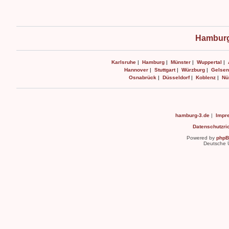
Hamburg
Karlsruhe
|
Hamburg
|
Münster
|
Wuppertal
|
Hannover
|
Stuttgart
|
Würzburg
|
Gelsen
Osnabrück
|
Düsseldorf
|
Koblenz
|
Nü
hamburg-3.de
|
Impr
Datenschutzric
Powered by
php
Deutsche 