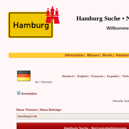
Hamburg Suche • 
Willkomme
Information
|
Wissen
|
Berlin
|
Hambur
Deutsch
|
English
|
Français
|
Español
|
Türk
de • Deutsch
Anmelden
Aktuelle Ze
Neue Themen
|
Neue Beiträge
hamburg-3.de
Hamburg Suche - Nutzungsbedingungen