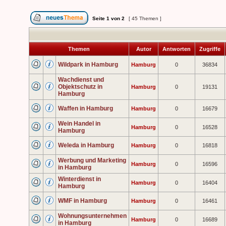
Seite
1
von
2
[ 45 Themen ]
Themen
Autor
Antworten
Zugriffe
Wildpark in Hamburg
Hamburg
0
36834
Wachdienst und
Objektschutz in
Hamburg
0
19131
Hamburg
Waffen in Hamburg
Hamburg
0
16679
Wein Handel in
Hamburg
0
16528
Hamburg
Weleda in Hamburg
Hamburg
0
16818
Werbung und Marketing
Hamburg
0
16596
in Hamburg
Winterdienst in
Hamburg
0
16404
Hamburg
WMF in Hamburg
Hamburg
0
16461
Wohnungsunternehmen
Hamburg
0
16689
in Hamburg