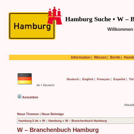
Hamburg Suche • W – 
Willkommen
Information
|
Wissen
|
Berlin
|
Hamb
Deutsch
|
English
|
Français
|
Español
|
Tür
de • Deutsch
Anmelden
Aktuel
Neue Themen
|
Neue Beiträge
hamburg-3.de
»
W – Hamburg
»
W – Branchenbuch Hamburg
W – Branchenbuch Hamburg