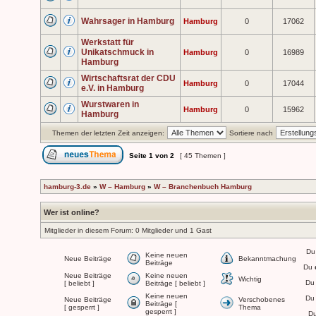
Wahrsager in Hamburg
Hamburg
0
17062
Werkstatt für
Unikatschmuck in
Hamburg
0
16989
Hamburg
Wirtschaftsrat der CDU
Hamburg
0
17044
e.V. in Hamburg
Wurstwaren in
Hamburg
0
15962
Hamburg
Themen der letzten Zeit anzeigen:
Sortiere nach
Seite
1
von
2
[ 45 Themen ]
hamburg-3.de
»
W – Hamburg
»
W – Branchenbuch Hamburg
Wer ist online?
Mitglieder in diesem Forum: 0 Mitglieder und 1 Gast
D
Keine neuen
Neue Beiträge
Bekanntmachung
Beiträge
Du
Neue Beiträge
Keine neuen
Wichtig
Du 
[ beliebt ]
Beiträge [ beliebt ]
Keine neuen
Du 
Neue Beiträge
Verschobenes
Beiträge [
[ gesperrt ]
Thema
gesperrt ]
Du