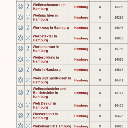
Weihnachtsmarkt in
Hamburg
0
16486
Hamburg
Weihnachten in
Hamburg
0
16295
Hamburg
Werkzeug in Hamburg
Hamburg
0
16646
Werbetexter in
Hamburg
0
16865
Hamburg
Werbeberater in
Hamburg
0
16739
Hamburg
Weiterbildung in
Hamburg
0
16618
Hamburg
Wein in Hamburg
Hamburg
0
16518
Wein und Spirituosen in
Hamburg
0
16441
Hamburg
Weihnachtsfeier und
Betriebsfeier in
Hamburg
0
16714
Hamburg
Web Design in
Hamburg
0
16433
Hamburg
Wassersport in
Hamburg
0
16623
Hamburg
Wakeboard in Hamburg
Hamburg
0
16815