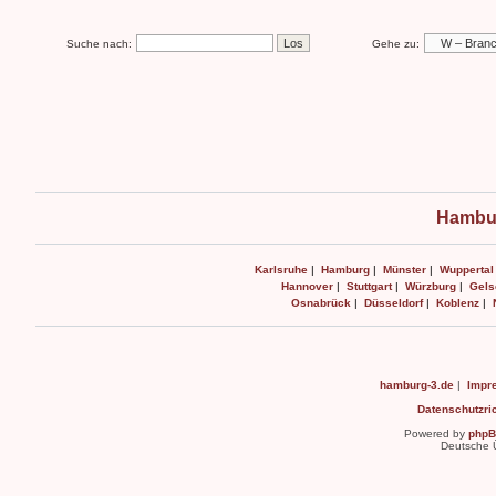
Suche nach:
Gehe zu:
Hambur
Karlsruhe
|
Hamburg
|
Münster
|
Wuppertal
Hannover
|
Stuttgart
|
Würzburg
|
Gels
Osnabrück
|
Düsseldorf
|
Koblenz
|
hamburg-3.de
|
Impr
Datenschutzric
Powered by
php
Deutsche 