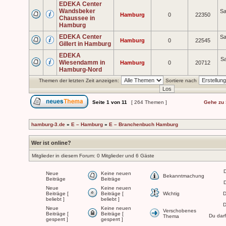
EDEKA Center
Wandsbeker
Sa
Hamburg
0
22350
Chaussee in
Hamburg
EDEKA Center
Sa
Hamburg
0
22545
Gillert in Hamburg
EDEKA
Sa
Wiesendamm in
Hamburg
0
20712
Hamburg-Nord
Themen der letzten Zeit anzeigen:
Sortiere nach
Seite
1
von
11
[ 264 Themen ]
Gehe zu 
hamburg-3.de
»
E – Hamburg
»
E – Branchenbuch Hamburg
Wer ist online?
Mitglieder in diesem Forum: 0 Mitglieder und 6 Gäste
Neue
Keine neuen
Bekanntmachung
Beiträge
Beiträge
Neue
Keine neuen
Beiträge [
Beiträge [
Wichtig
D
beliebt ]
beliebt ]
D
Neue
Keine neuen
Verschobenes
Beiträge [
Beiträge [
Du dar
Thema
gesperrt ]
gesperrt ]