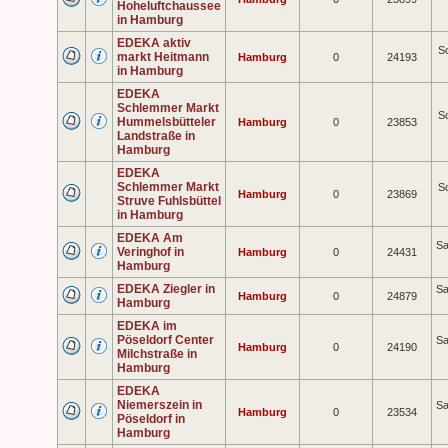
Hoheluftchaussee
in Hamburg
EDEKA aktiv
So
markt Heitmann
Hamburg
0
24193
in Hamburg
EDEKA
Schlemmer Markt
So
Hummelsbütteler
Hamburg
0
23853
Landstraße in
Hamburg
EDEKA
Schlemmer Markt
So
Hamburg
0
23869
Struve Fuhlsbüttel
in Hamburg
EDEKA Am
Sa
Veringhof in
Hamburg
0
24431
Hamburg
EDEKA Ziegler in
Sa
Hamburg
0
24879
Hamburg
EDEKA im
Pöseldorf Center
Sa
Hamburg
0
24190
Milchstraße in
Hamburg
EDEKA
Niemerszein in
Sa
Hamburg
0
23534
Pöseldorf in
Hamburg