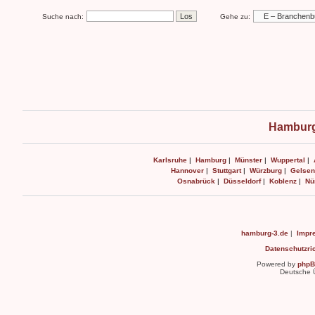
Suche nach:
Gehe zu:
Hamburg
Karlsruhe
|
Hamburg
|
Münster
|
Wuppertal
|
Hannover
|
Stuttgart
|
Würzburg
|
Gelsen
Osnabrück
|
Düsseldorf
|
Koblenz
|
Nü
hamburg-3.de
|
Impr
Datenschutzric
Powered by
php
Deutsche 