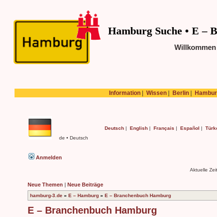
Hamburg Suche • E – 
Willkommen
Information
|
Wissen
|
Berlin
|
Hambur
Deutsch
|
English
|
Français
|
Español
|
Türk
de • Deutsch
Anmelden
Aktuelle Ze
Neue Themen
|
Neue Beiträge
hamburg-3.de
»
E – Hamburg
»
E – Branchenbuch Hamburg
E – Branchenbuch Hamburg