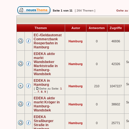
Seite
1
von
11
[ 264 Themen ]
Gehe zu 
Themen
Autor
Antworten
Zugriffe
EC-/Geldautomat
Commerzbank
Hamburg
0
46936
Reeperbahn in
Hamburg
EDEKA aktiv
markt
Wandsbeker
So
Hamburg
0
42326
Marktstraße in
Hamburg-
Wandsbek
EDEKA in
So
Hamburg
Hamburg
210
1047227
[
Gehe zu Seite:
1
...
7
,
8
,
9
]
EDEKA aktiv
markt Kröger in
So
Hamburg
0
38602
Hamburg-
Wandsbek
EDEKA
Straßburger
So
Hamburg
0
25771
Straße in