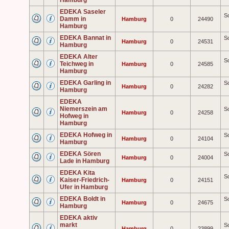
Hamburg
EDEKA Saseler
So
Damm in
Hamburg
0
24490
Hamburg
EDEKA Bannat in
So
Hamburg
0
24531
Hamburg
EDEKA Alter
So
Teichweg in
Hamburg
0
24585
Hamburg
EDEKA Garling in
So
Hamburg
0
24282
Hamburg
EDEKA
Niemerszein am
So
Hamburg
0
24258
Hofweg in
Hamburg
EDEKA Hofweg in
So
Hamburg
0
24104
Hamburg
EDEKA Sören
So
Hamburg
0
24004
Lade in Hamburg
EDEKA Kita
So
Kaiser-Friedrich-
Hamburg
0
24151
Ufer in Hamburg
EDEKA Boldt in
So
Hamburg
0
24675
Hamburg
EDEKA aktiv
markt
So
Hamburg
0
23899