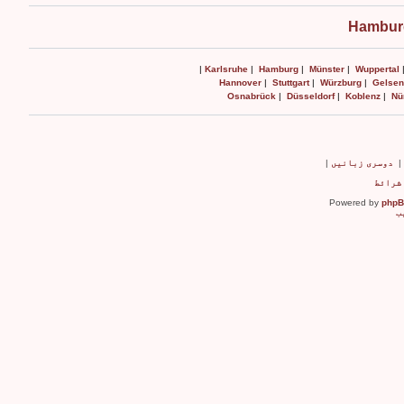
Hamburg
|
Karlsruhe
|
Hamburg
|
Münster
|
Wuppertal
Hannover
|
Stuttgart
|
Würzburg
|
Gelsen
Osnabrück
|
Düsseldorf
|
Koblenz
|
Nü
دوسری زبانیں
|
شرائط
Powered by
php
ب