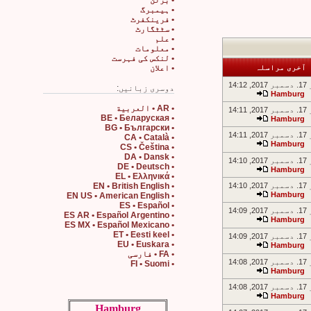
• برلن
• ہیمبرگ
• فرینکفرٹ
• سٹٹگارٹ
• علم
• معلومات
• لنکس کی فہرست
آخری مراسلہ
• اعلان
14:1
دوسری زبانیں:
Hamburg
• AR • العربية
14:1
• BE • Беларуская
Hamburg
• BG • Български
14:1
• CA • Català
Hamburg
• CS • Čeština
• DA • Dansk
14:1
• DE • Deutsch
Hamburg
• EL • Ελληνικά
14:1
• EN • British English
Hamburg
• EN US • American English
• ES • Español
14:0
• ES AR • Español Argentino
Hamburg
• ES MX • Español Mexicano
• ET • Eesti keel
14:0
• EU • Euskara
Hamburg
• FA • فارسی
14:0
• FI • Suomi
Hamburg
14:0
Hamburg
Hamburg