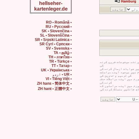
Hamburg
hellseher-
kartenleger.de
• RO • Română
• RU • Русский
• SK • Slovenčina
• SL • Slovenščina
• SR • Srpski Latinica
• SR Cyrl • Српски
• SV • Svenska
• TA • தமிழ்
• TH • ภาษาไทย
• TR • Türkçe
 نئے موضوعات شروع کرنے
کی
• TT • Татар
ں جوابات ارسال کرنے کی
• UK • Українська
 میں موجود اپنے مراسلت
• UR • اردو
کی ترمیم و تدوین کی
• VI • Tiếng Việt
رم میں اپنے مراسلات حذف
کرنے کی
• ZH hans • 简体中文
رم میں اپنے مراسلوں کے
• ZH hant • 正體中文
ھ فائلیں منسلک کرنے کی