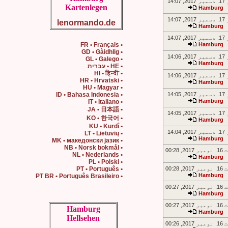
14:0
Kartenlegen
Hamburg
14:0
lenormando.de
Hamburg
14:0
• FR • Français
Hamburg
• GD • Gàidhlig
14:0
• GL • Galego
Hamburg
• HE • עברית
• HI • हिन्दी
14:0
• HR • Hrvatski
Hamburg
• HU • Magyar
14:0
• ID • Bahasa Indonesia
Hamburg
• IT • Italiano
• JA • 日本語
14:0
• KO • 한국어
Hamburg
• KU • Kurdî
14:0
• LT • Lietuvių
Hamburg
• MK • македонски јазик
• NB • Norsk bokmål
 00:28
• NL • Nederlands
Hamburg
• PL • Polski
 00:28
• PT • Português
Hamburg
• PT BR • Português Brasileiro
 00:27
Hamburg
 00:27
Hamburg
Hamburg
Hellsehen
 00:26