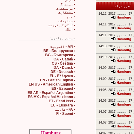
• برلن
• ہیمبرگ
آخری مراسلہ
• فرینکفرٹ
• سٹٹگارٹ
14:1
• علم
Hamburg
• معلومات
14:1
• لنکس کی فہرست
Hamburg
• اعلان
14:1
دوسری زبانیں:
Hamburg
14:1
• AR • العربية
Hamburg
• BE • Беларуская
• BG • Български
14:1
• CA • Català
Hamburg
• CS • Čeština
• DA • Dansk
14:0
• DE • Deutsch
Hamburg
• EL • Ελληνικά
14:0
• EN • British English
Hamburg
• EN US • American English
• ES • Español
14:0
• ES AR • Español Argentino
Hamburg
• ES MX • Español Mexicano
14:0
• ET • Eesti keel
Hamburg
• EU • Euskara
• FA • فارسی
14:0
• FI • Suomi
Hamburg
14:0
Hamburg
Hamburg
14:0