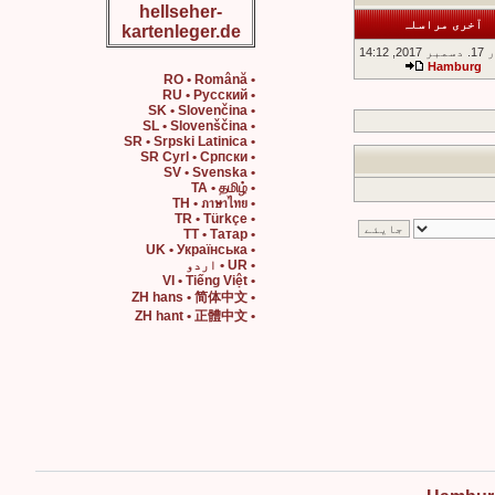
hellseher-
آخری مراسلہ
kartenleger.de
, 14:12
Hamburg
• RO • Română
• RU • Русский
• SK • Slovenčina
• SL • Slovenščina
• SR • Srpski Latinica
• SR Cyrl • Српски
• SV • Svenska
• TA • தமிழ்
• TH • ภาษาไทย
• TR • Türkçe
• TT • Татар
• UK • Українська
• UR • اردو
• VI • Tiếng Việt
• ZH hans • 简体中文
• ZH hant • 正體中文