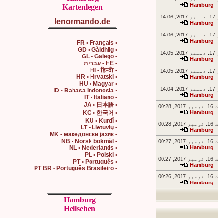
Hamburg
Kartenlegen
14:0
lenormando.de
Hamburg
14:0
Hamburg
• FR • Français
• GD • Gàidhlig
14:0
• GL • Galego
Hamburg
• HE • עברית
• HI • हिन्दी
14:0
• HR • Hrvatski
Hamburg
• HU • Magyar
14:0
• ID • Bahasa Indonesia
Hamburg
• IT • Italiano
• JA • 日本語
 00:28
• KO • 한국어
Hamburg
• KU • Kurdî
 00:28
• LT • Lietuvių
Hamburg
• MK • македонски јазик
• NB • Norsk bokmål
 00:27
• NL • Nederlands
Hamburg
• PL • Polski
 00:27
• PT • Português
Hamburg
• PT BR • Português Brasileiro
 00:26
Hamburg
Hamburg
Hellsehen