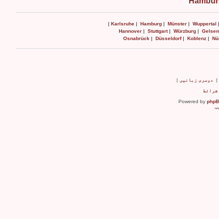
Hamburg
|
Karlsruhe
|
Hamburg
|
Münster
|
Wuppertal
Hannover
|
Stuttgart
|
Würzburg
|
Gelsen
Osnabrück
|
Düsseldorf
|
Koblenz
|
Nü
دوسری زبانیں
|
شرائط
Powered by
php
ب